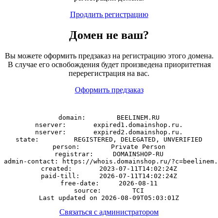
Продлить регистрацию
Домен
не
ваш?
Вы можете оформить предзаказ на регистрацию этого домена.
В случае его освобождения будет произведена приоритетная
перерегистрация на вас.
Оформить предзаказ
domain:        BEELINEM.RU

nserver:       expired1.domainshop.ru.

nserver:       expired2.domainshop.ru.

state:         REGISTERED, DELEGATED, UNVERIFIED

person:        Private Person

registrar:     DOMAINSHOP-RU

admin-contact: https://whois.domainshop.ru/?c=beelinem.
created:       2023-07-11T14:02:24Z

paid-till:     2026-07-11T14:02:24Z

free-date:     2026-08-11

source:        TCI

Связаться с администратором